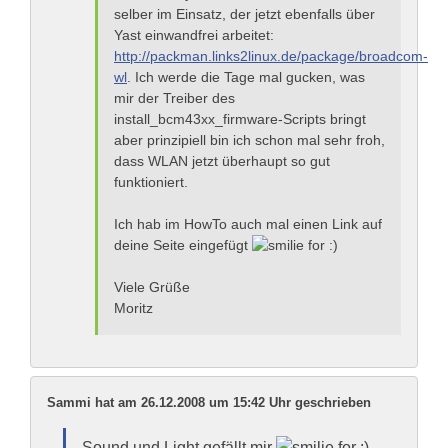
selber im Einsatz, der jetzt ebenfalls über
Yast einwandfrei arbeitet:
http://packman.links2linux.de/package/broadcom-
wl
. Ich werde die Tage mal gucken, was
mir der Treiber des
install_bcm43xx_firmware-Scripts bringt
aber prinzipiell bin ich schon mal sehr froh,
dass WLAN jetzt überhaupt so gut
funktioniert.
Ich hab im HowTo auch mal einen Link auf
deine Seite eingefügt
Viele Grüße
Moritz
Sammi hat am 26.12.2008 um 15:42 Uhr geschrieben
Sound und Light gefällt mir