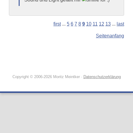
first
...
5
6
7
8
9
10
11
12
13
...
last
Seitenanfang
Copyright © 2006-2026 Moritz Meintker ·
Datenschutzerklärung