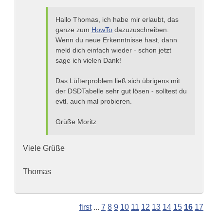
Hallo Thomas, ich habe mir erlaubt, das
ganze zum
HowTo
dazuzuschreiben.
Wenn du neue Erkenntnisse hast, dann
meld dich einfach wieder - schon jetzt
sage ich vielen Dank!
Das Lüfterproblem ließ sich übrigens mit
der DSDTabelle sehr gut lösen - solltest du
evtl. auch mal probieren.
Grüße Moritz
Viele Grüße
Thomas
first
...
7
8
9
10
11
12
13
14
15
16
17