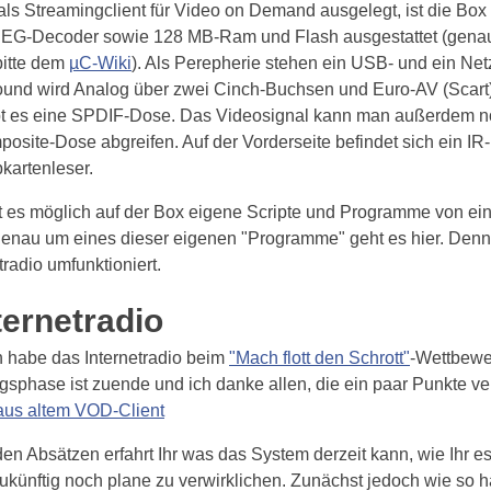
als Streamingclient für Video on Demand ausgelegt, ist die Bo
PEG-Decoder sowie 128 MB-Ram und Flash ausgestattet (gena
bitte dem
µC-Wiki
). Als Perepherie stehen ein USB- und ein Ne
ound wird Analog über zwei Cinch-Buchsen und Euro-AV (Scar
ibt es eine SPDIF-Dose. Das Videosignal kann man außerdem n
osite-Dose abgreifen. Auf der Vorderseite befindet sich ein IR
pkartenleser.
t es möglich auf der Box eigene Scripte und Programme von e
genau um eines dieser eigenen "Programme" geht es hier. Denn
radio umfunktioniert.
ternetradio
h habe das Internetradio beim
"Mach flott den Schrott"
-Wettbewer
sphase ist zuende und ich danke allen, die ein paar Punkte v
 aus altem VOD-Client
en Absätzen erfahrt Ihr was das System derzeit kann, wie Ihr es 
ukünftig noch plane zu verwirklichen. Zunächst jedoch wie so häu