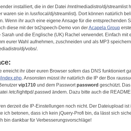
nder installiert, die in der Datei /mnt/mediadistro/dj/streamlist h
er waren sie in /usr/local/dj/streamlist). Dort können natürlich 
en. Wenn ihr auch eine eigene Ansage für die entsprechenden S
uch diese mit der txt2speech-Demo von der
Acapela Group
erste
 Sarah und die Englische (UK) Rachel verwendet. Einfach mit 
m eurer Wahl aufnehmen, zuschneiden und als MP3 speichern. 
diadistro/dj/vobs/.
ace:
 erreicht ihr über euren Browser sofern das DNS funktioniert g
o/index.php
. Ansonsten müsst ihr natürlich die IP der Box raussu
 Benutzer
vip1710
und dem Passwort
password
geschützt. Das 
 Datei /etc/lighttpd/.passwd ändern. Dazu bitte auch die README
ren derzeit die IP-Einstellungen noch nicht. Der Dateiupload is
ich betonen, dass ich kein jQuery-Profi bin, da lässt sich sich
ch bin dankbar für Verbesserungsvorschläge!