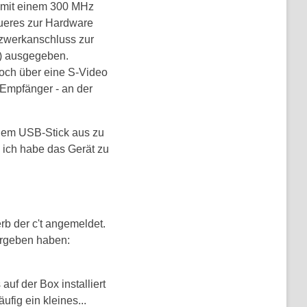
x mit einem 300 MHz
ueres zur Hardware
tzwerkanschluss zur
t) ausgegeben.
och über eine S-Video
-Empfänger - an der
inem USB-Stick aus zu
 ich habe das Gerät zu
b der c't angemeldet.
ergeben haben:
auf der Box installiert
fig ein kleines...