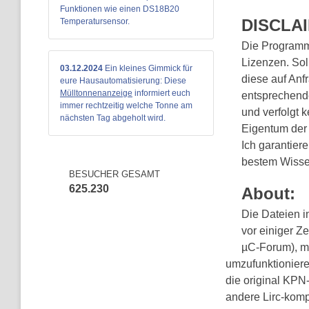
Funktionen wie einen DS18B20
DISCLA
Temperatursensor.
Die Programm
Lizenzen. Sol
03.12.2024
Ein kleines Gimmick für
diese auf Anf
eure Hausautomatisierung: Diese
Mülltonnenanzeige
informiert euch
entsprechende
immer rechtzeitig welche Tonne am
und verfolgt 
nächsten Tag abgeholt wird.
Eigentum der 
Ich garantier
bestem Wissen
BESUCHER GESAMT
625.230
About:
Die Dateien i
vor einiger Z
µC-Forum), mi
umzufunktionieren
die original KPN
andere Lirc-komp