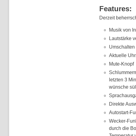
Features:
Derzeit beherrsc
Musik von I
Lautstärke 
Umschalten 
Aktuelle Uh
Mute-Knopf
Schlummermod
letzten 3 Mi
wünsche sü
Sprachausga
Direkte Ausw
Autostart-Fu
Wecker-Funk
durch die B
Temperatur 