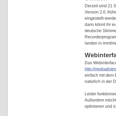
Derzeit sind 21 Se
Version 2.0, früh
eingestellt werd
dann könnt ihr e
deutsche Stimme
Recorderprogram
landen in /mnt/me
Webinterf
Das Webinterface
http://mediadistr
einfach mit dem
natürlich in der
Leider funktionie
Außerdem möchte 
optimieren und i