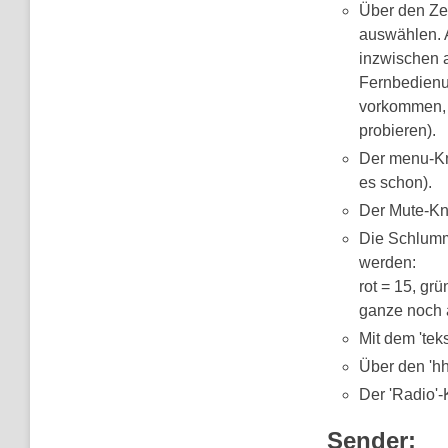
Über den Ze
auswählen. 
inzwischen a
Fernbedienu
vorkommen, d
probieren).
Der menu-Kno
es schon).
Der Mute-Kno
Die Schlumme
werden:
rot = 15, gr
ganze noch 
Mit dem 'tek
Über den 'hh
Der 'Radio'-K
Sender: