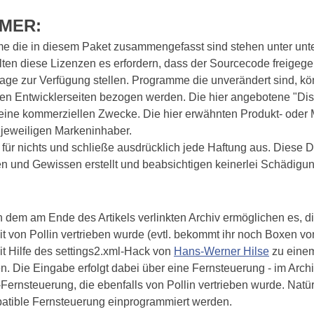
IMER:
e die in diesem Paket zusammengefasst sind stehen unter unt
lten diese Lizenzen es erfordern, dass der Sourcecode freigege
rage zur Verfügung stellen. Programme die unverändert sind, k
n Entwicklerseiten bezogen werden. Die hier angebotene "Distrib
keine kommerziellen Zwecke. Die hier erwähnten Produkt- ode
jeweiligen Markeninhaber.
e für nichts und schließe ausdrücklich jede Haftung aus. Diese
 und Gewissen erstellt und beabsichtigen keinerlei Schädigun
n dem am Ende des Artikels verlinkten Archiv ermöglichen es, d
eit von Pollin vertrieben wurde (evtl. bekommt ihr noch Boxen v
t Hilfe des settings2.xml-Hack von
Hans-Werner Hilse
zu einem
. Die Eingabe erfolgt dabei über eine Fernsteuerung - im Archiv 
-Fernsteuerung, die ebenfalls von Pollin vertrieben wurde. Natü
atible Fernsteuerung einprogrammiert werden.