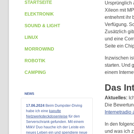
STARTSEITE
Ursprünglich 
Xileon mit M
ELEKTRONIK
entnehmt ihr 
Verfügung. S
SOUND & LIGHT
Zusätzlich g
LINUX
und eine Comp
Seite ein Chi
MORROWIND
Inzwischen is
ROBOTIK
starten. Und 
einem Internet
CAMPING
Das In
NEWS
Aktuelles:
Ic
Die Bewertung
17.06.2024
Beim Dumpster-Diving
habe ich eine
kaputte
Internetradio
Netzwerksteckdosenleise
für den
Serverschrank gefunden. Mit einem
In den folgend
MilkV Duo hauche ich der Leiste ein
und was ich z
neues Leben ein und spendiere neue