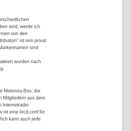
erschiedlichen
ben wird, werde ich
önnen von den
ution" ist rein privat
r Markennamen sind
 Dateien wurden nach
g.
ie Motorola-Box, die
on Mitgliedern aus dem
 Internetradio
ist eine lircd.conf für
rlich kann auch jede