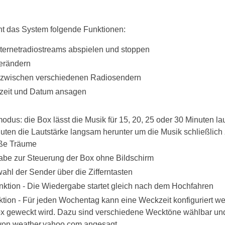
ht das System folgende Funktionen:
nternetradiostreams abspielen und stoppen
verändern
zwischen verschiedenen Radiosendern
rzeit und Datum ansagen
us: die Box lässt die Musik für 15, 20, 25 oder 30 Minuten lau
nuten die Lautstärke langsam herunter um die Musik schließlich 
ße Träume
be zur Steuerung der Box ohne Bildschirm
ahl der Sender über die Zifferntasten
nktion - Die Wiedergabe startet gleich nach dem Hochfahren
tion - Für jeden Wochentag kann eine Weckzeit konfiguriert w
ox geweckt wird. Dazu sind verschiedene Wecktöne wählbar und
von weather.yahoo.com angesagt.