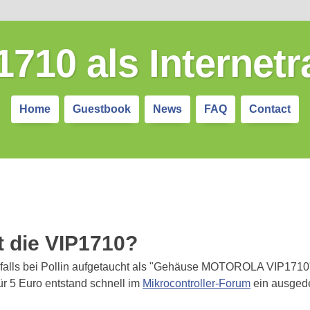
1710 als Internetr
Home
Guestbook
News
FAQ
Contact
t die VIP1710?
nfalls bei Pollin aufgetaucht als "Gehäuse MOTOROLA VIP1710"
ür 5 Euro entstand schnell im
Mikrocontroller-Forum
ein ausged
.