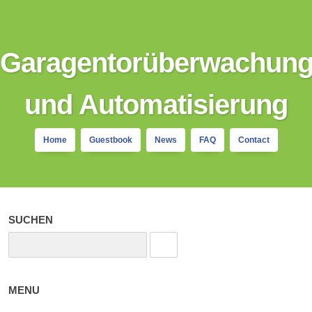
Garagentorüberwachun
und Automatisierung
Home
Guestbook
News
FAQ
Contact
SUCHEN
MENU