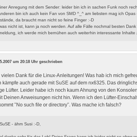
iner Anregung mit dem Sender: leider bin ich in sachen Funk noch re
nderen bin ich auch kein Fan von SMD ^_^ am liebsten mag ich Opas
stände, da braucht man nicht so feine Finger :-D
was nicht ist, kann ja noch werden. Auf alle Fälle nochmal besten Dank 
eldung, ich werde mich bemühen auch weiterhin interessante Inhalte z
05.2007 um 20:18 Uhr geschrieben
 vielen Dank für die Linux-Anleitungen! Was hab ich mich gefreu
ch kämpfe auch gerade mit SuSE auf dem nx6325. Das dringlichs
ige Lüfter. Leider habe ich noch kaum Ahnung von den Konso
 Deinen Anweisungen nicht hin. Wenn ich den Lüfter-Einschalt
 kommt "No such file or directory". Was mache ich falsch?
 SuSE - ähm Susi :-D,
al danke sehr für das Lob! Deine Frage kann ich leider nicht so ohne w