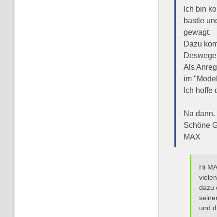
Ich bin k
bastle un
gewagt.
Dazu komm
Deswegen
Als Anreg
im "Model
Ich hoffe
Na dann.
Schöne Gr
MAX
Hi MA
viele
dazu 
seine
und d