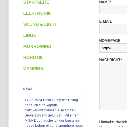
STARTSEITE
NAME*
ELEKTRONIK
E-MAIL
SOUND & LIGHT
LINUX
HOMEPAGE
MORROWIND
ROBOTIK
NACHRICHT*
CAMPING
NEWS
17.06.2024
Beim Dumpster-Diving
habe ich eine
kaputte
Netzwerksteckdosenleise
für den
Serverschrank gefunden. Mit einem
MilkV Duo hauche ich der Leiste ein
Hinweis:
Nachdem
neues Leben ein und spendiere neue