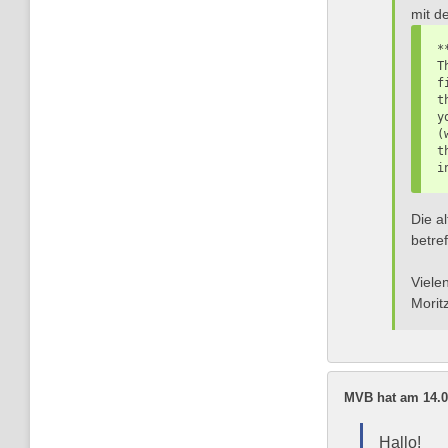
mit d
*
T
f
t
y
(
t
i
Die a
betre
Viele
Morit
MVB hat am 14.0
Hallo!