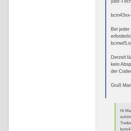
yast -i b
bcm43xx-f
Bei jeder
erforderl
bcmwl5.sy
Derzeit l
kein Absp
der Codec
Gruß Mar
Hi Ma
schön
Treib
bcm43x