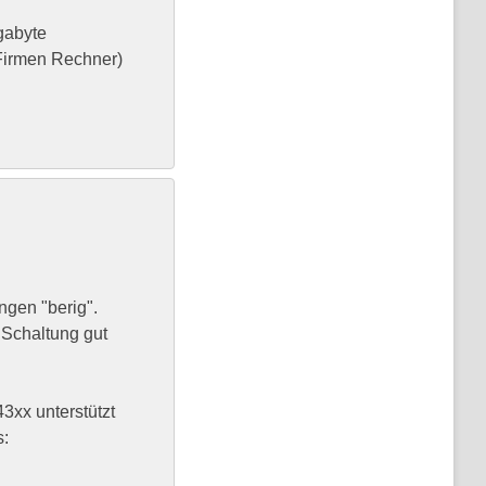
gabyte
 (Firmen Rechner)
ngen "berig".
 Schaltung gut
3xx unterstützt
s: