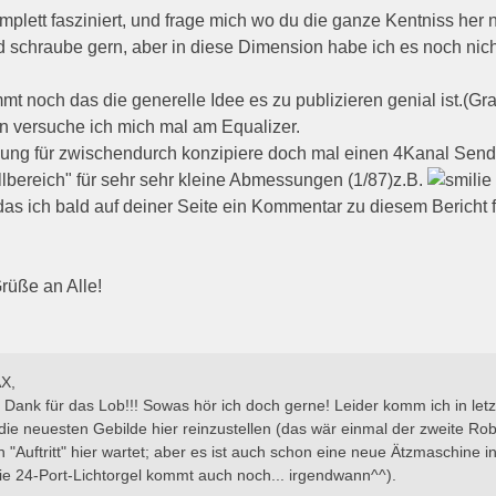
omplett fasziniert, und frage mich wo du die ganze Kentniss her n
d schraube gern, aber in diese Dimension habe ich es noch nich
t noch das die generelle Idee es zu publizieren genial ist.(Gra
 versuche ich mich mal am Equalizer.
ung für zwischendurch konzipiere doch mal einen 4Kanal Sen
lbereich" für sehr sehr kleine Abmessungen (1/87)z.B.
 das ich bald auf deiner Seite ein Kommentar zu diesem Bericht fi
üße an Alle!
X,
n Dank für das Lob!!! Sowas hör ich doch gerne! Leider komm ich in letzt
die neuesten Gebilde hier reinzustellen (das wär einmal der zweite Rob
n "Auftritt" hier wartet; aber es ist auch schon eine neue Ätzmaschine 
ie 24-Port-Lichtorgel kommt auch noch... irgendwann^^).