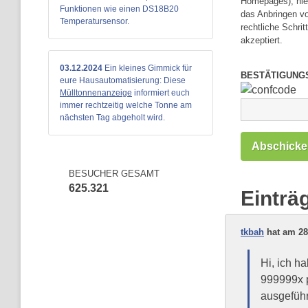
Homepages), hi
Funktionen wie einen DS18B20
das Anbringen vo
Temperatursensor.
rechtliche Schri
akzeptiert.
03.12.2024
Ein kleines Gimmick für
BESTÄTIGUNG
eure Hausautomatisierung: Diese
Mülltonnenanzeige
informiert euch
immer rechtzeitig welche Tonne am
nächsten Tag abgeholt wird.
BESUCHER GESAMT
625.321
Einträ
tkbah
hat am 28
Hi, ich h
999999x pi
ausgeführ