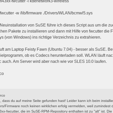
cm43xx-fwcutter -i kdenetwork3-wireless
wcutter -w /lib/firmware ./Drivers/WLAN/bcmwl5.sys
 Neuinstallation von SuSE führe ich dieses Script aus um die zu
ichen Pakete zu installieren und dann mit Hilfe von fwcutter die
s (von Windows) ins richtige Verzeichnis zu extrahieren.
äuft am Laptop Feisty Fawn (Ubuntu 7.04) - besser als SuSE. Bei
ielprogramm, ob es Codecs herunterladen soll. WLAN läuft nach 
 auch. Am Server wird aber nach wie vor SLES 10.0 laufen.
co
rco
, dass du auf meine Seite gefunden hast! Leider kann ich beim installi
ers/Firmware noch keinen wirklichen erfolg vermelden, weil zumindest 
x-fwcutter, die im SuSE-RPM-Repository enthalten ist zu "alt" ist. Die I