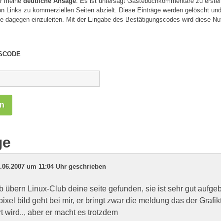
er meine
deutliche Ansage
: Es ist untersagt Gästebuchkommentare zu erstell
n Links zu kommerziellen Seiten abzielt. Diese Einträge werden gelöscht und 
tte dagegen einzuleiten. Mit der Eingabe des Bestätigungscodes wird diese 
SCODE
ge
.06.2007 um 11:04 Uhr geschrieben
ab übern Linux-Club deine seite gefunden, sie ist sehr gut aufge
xel bild geht bei mir, er bringt zwar die meldung das der Grafiktr
t wird.., aber er macht es trotzdem