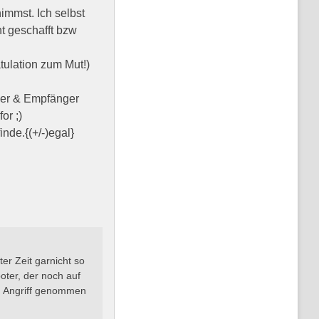
immst. Ich selbst
t geschafft bzw
tulation zum Mut!)
der & Empfänger
nde.{(+/-)egal}
er Zeit garnicht so
oter, der noch auf
in Angriff genommen