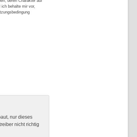
en, deren Charakter auf
ich behalte mir vor,
Nutzungsbedingung
baut, nur dieses
eiber nicht richtig