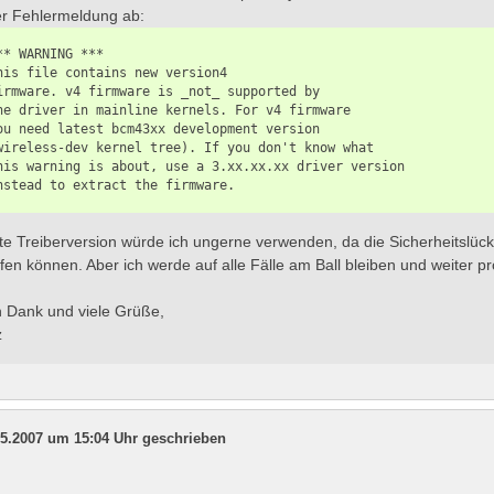
er Fehlermeldung ab:
** WARNING ***

his file contains new version4

irmware. v4 firmware is _not_ supported by

he driver in mainline kernels. For v4 firmware

ou need latest bcm43xx development version

wireless-dev kernel tree). If you don't know what

his warning is about, use a 3.xx.xx.xx driver version

nstead to extract the firmware.
lte Treiberversion würde ich ungerne verwenden, da die Sicherheitslüc
ffen können. Aber ich werde auf alle Fälle am Ball bleiben und weiter pr
n Dank und viele Grüße,
z
5.2007 um 15:04 Uhr geschrieben