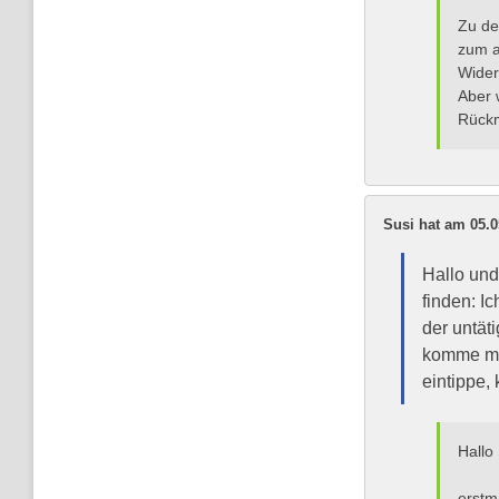
Zu de
zum a
Wider
Aber 
Rückm
Susi hat am 05.
Hallo und
finden: I
der untät
komme mit
eintippe,
Hallo
erstm