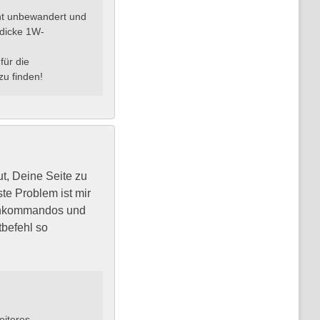
cht unbewandert und
 dicke 1W-
für die
u finden!
t, Deine Seite zu
te Problem ist mir
lenkommandos und
befehl so
eiteres